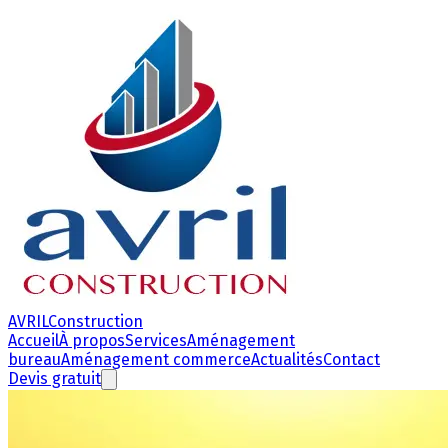
AVRIL
Construction
Accueil
À propos
Services
Aménagement
bureau
Aménagement commerce
Actualités
Contact
Devis gratuit