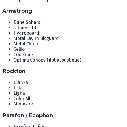
Armstrong
Dune Sahara
Ultima+ dB
Hydroboard
Metal Lay In Bioguard
Metal Clip In
Cellio
CoolZone
Optima Canopy (îlot acoustique)
Rockfon
Blanka
Ekla
Ligna
Color All
Medicare
Parafon / Ecophon
Parafon Hygien