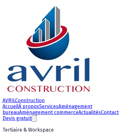
AVRIL
Construction
Accueil
À propos
Services
Aménagement
bureau
Aménagement commerce
Actualités
Contact
Devis gratuit
Tertiaire & Workspace