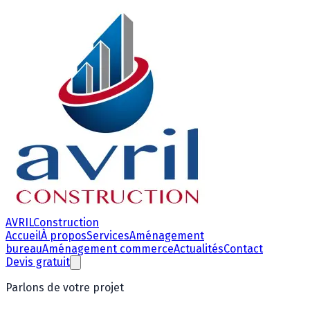
AVRIL
Construction
Accueil
À propos
Services
Aménagement
bureau
Aménagement commerce
Actualités
Contact
Devis gratuit
Parlons de votre projet