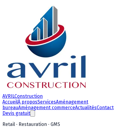
AVRIL
Construction
Accueil
À propos
Services
Aménagement
bureau
Aménagement commerce
Actualités
Contact
Devis gratuit
Retail · Restauration · GMS