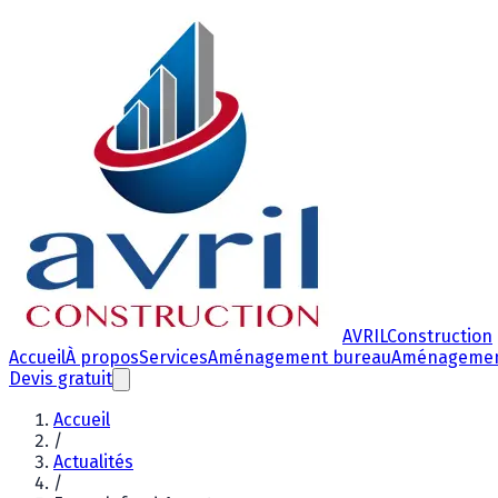
AVRIL
Construction
Accueil
À propos
Services
Aménagement bureau
Aménagemen
Devis gratuit
Accueil
/
Actualités
/