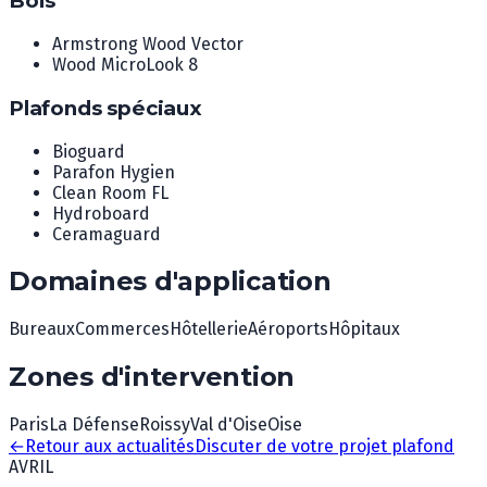
Bois
Armstrong Wood Vector
Wood MicroLook 8
Plafonds spéciaux
Bioguard
Parafon Hygien
Clean Room FL
Hydroboard
Ceramaguard
Domaines d'application
Bureaux
Commerces
Hôtellerie
Aéroports
Hôpitaux
Zones d'intervention
Paris
La Défense
Roissy
Val d'Oise
Oise
←
Retour aux actualités
Discuter de votre projet plafond
AVRIL